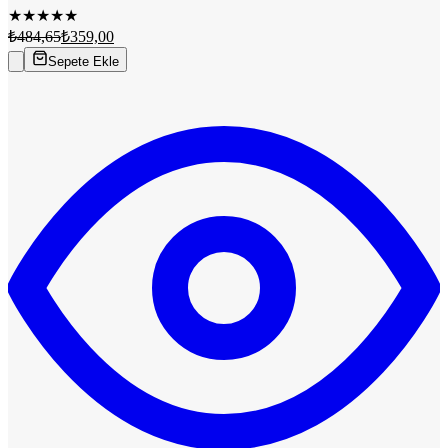
★
★
★
★
★
₺484,65
₺359,00
Sepete Ekle