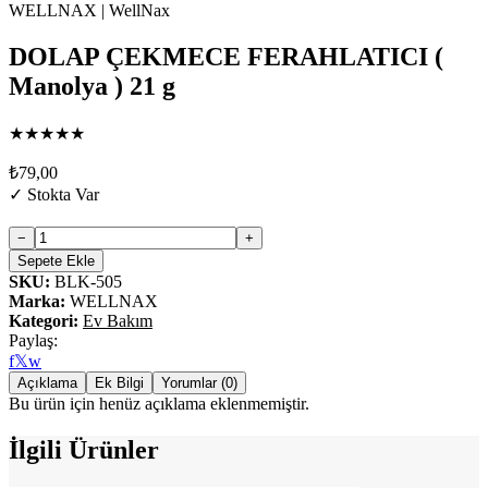
DOLAP ÇEKMECE FERAHLATICI (
Manolya ) 21 g
★
★
★
★
★
₺79,00
✓
Stokta Var
−
+
Sepete Ekle
SKU:
BLK-505
Marka
:
WELLNAX
Kategori
:
Ev Bakım
Paylaş:
f
𝕏
w
Açıklama
Ek Bilgi
Yorumlar (0)
Bu ürün için henüz açıklama eklenmemiştir.
İlgili Ürünler