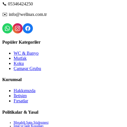
📞
05346424250
✉️
info@wellnax.com.tr
Popüler Kategoriler
WC & Banyo
Mutfak
Koku
Çamaşır Grubu
Kurumsal
Hakkımızda
İletişim
Fırsatlar
Politikalar & Yasal
Mesafeli Satış Sözleşmesi
İptal ve İade Koşulları