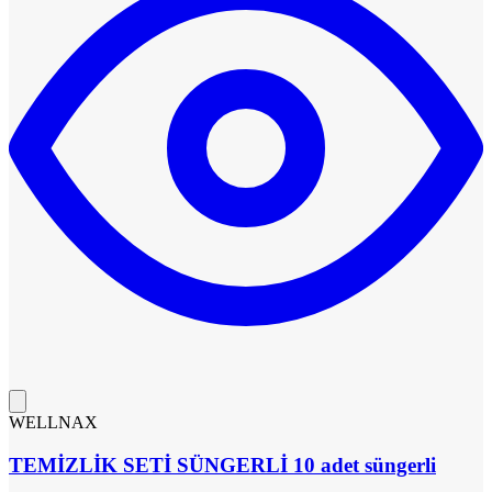
WELLNAX
TEMİZLİK SETİ SÜNGERLİ 10 adet süngerli