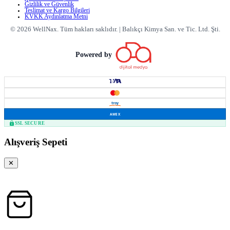
Gizlilik ve Güvenlik
Teslimat ve Kargo Bilgileri
KVKK Aydınlatma Metni
©
2026
WellNax.
Tüm hakları saklıdır.
|
Balıkçı Kimya San. ve Tic. Ltd. Şti.
Powered by
troy
AMEX
SSL SECURE
Alışveriş Sepeti
✕