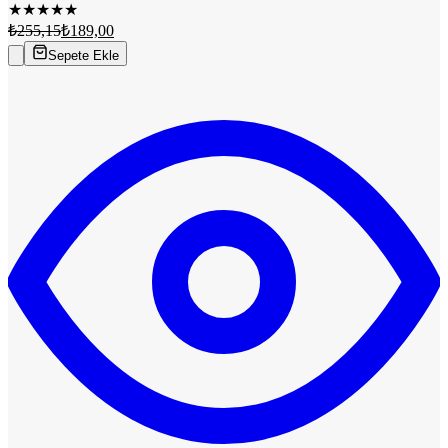
★
★
★
★
★
₺255,15
₺189,00
Sepete Ekle