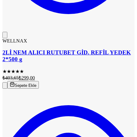
WELLNAX
2Lİ NEM ALICI RUTUBET GİD. REFİL YEDEK
2*500 g
★
★
★
★
★
₺403,65
₺299,00
Sepete Ekle