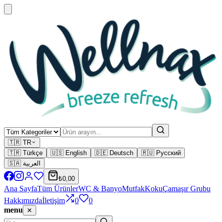
🇹🇷 TR
🇹🇷 Türkçe
🇺🇸 English
🇩🇪 Deutsch
🇷🇺 Русский
🇸🇦 العربية
₺0,00
Ana Sayfa
Tüm Ürünler
WC & Banyo
Mutfak
Koku
Çamaşır Grubu
Hakkımızda
İletişim
0
0
menu
✕