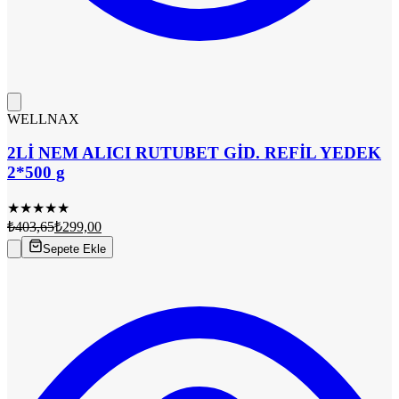
WELLNAX
2Lİ NEM ALICI RUTUBET GİD. REFİL YEDEK
2*500 g
★
★
★
★
★
₺403,65
₺299,00
Sepete Ekle