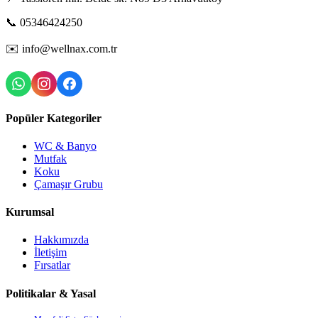
📞
05346424250
✉️
info@wellnax.com.tr
Popüler Kategoriler
WC & Banyo
Mutfak
Koku
Çamaşır Grubu
Kurumsal
Hakkımızda
İletişim
Fırsatlar
Politikalar & Yasal