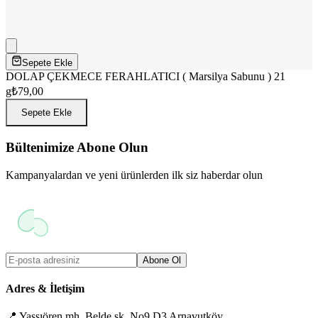
Sepete Ekle
DOLAP ÇEKMECE FERAHLATICI ( Marsilya Sabunu ) 21
g
₺79,00
Sepete Ekle
Bültenimize Abone Olun
Kampanyalardan ve yeni ürünlerden ilk siz haberdar olun
Abone Ol
Adres & İletişim
📍
Yassıören mh. Belde sk. No9 D3 Arnavutköy