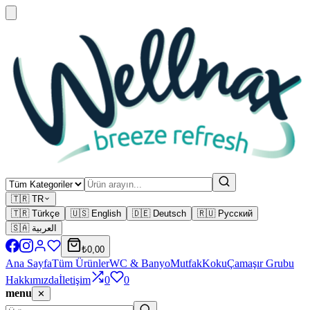
🇹🇷 TR
🇹🇷 Türkçe
🇺🇸 English
🇩🇪 Deutsch
🇷🇺 Русский
🇸🇦 العربية
₺0,00
Ana Sayfa
Tüm Ürünler
WC & Banyo
Mutfak
Koku
Çamaşır Grubu
Hakkımızda
İletişim
0
0
menu
✕