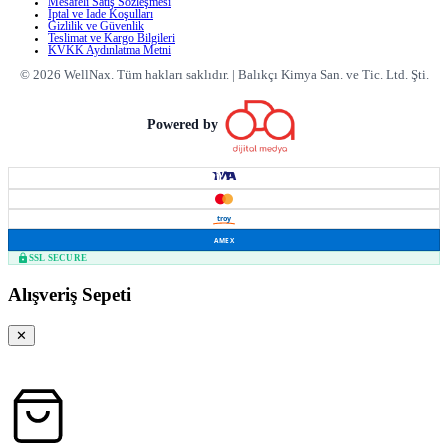
Mesafeli Satış Sözleşmesi
İptal ve İade Koşulları
Gizlilik ve Güvenlik
Teslimat ve Kargo Bilgileri
KVKK Aydınlatma Metni
©
2026
WellNax.
Tüm hakları saklıdır.
|
Balıkçı Kimya San. ve Tic. Ltd. Şti.
Powered by
troy
AMEX
SSL SECURE
Alışveriş Sepeti
✕