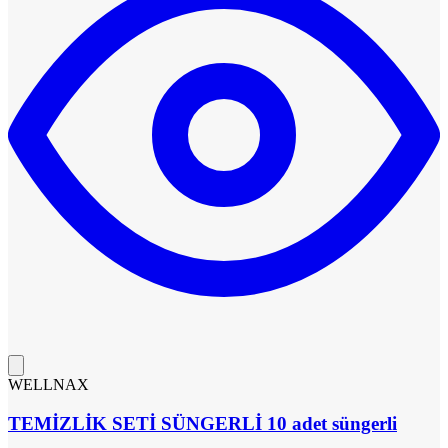
WELLNAX
TEMİZLİK SETİ SÜNGERLİ 10 adet süngerli