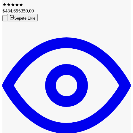
★
★
★
★
★
₺484,65
₺359,00
Sepete Ekle