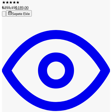
★
★
★
★
★
₺255,15
₺189,00
Sepete Ekle