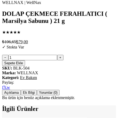
DOLAP ÇEKMECE FERAHLATICI (
Marsilya Sabunu ) 21 g
★
★
★
★
★
₺106,65
₺79,00
✓
Stokta Var
−
+
Sepete Ekle
SKU:
BLK-504
Marka
:
WELLNAX
Kategori
:
Ev Bakım
Paylaş:
f
𝕏
w
Açıklama
Ek Bilgi
Yorumlar (0)
Bu ürün için henüz açıklama eklenmemiştir.
İlgili Ürünler