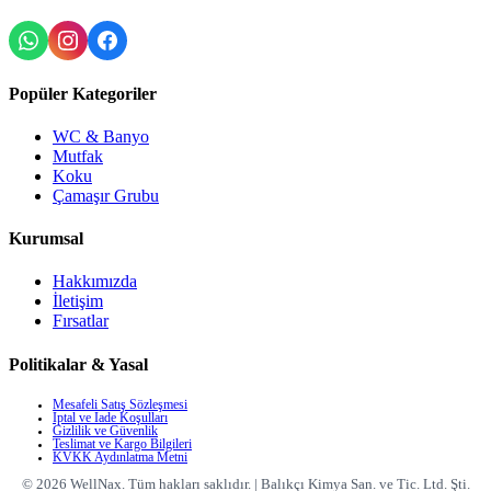
Popüler Kategoriler
WC & Banyo
Mutfak
Koku
Çamaşır Grubu
Kurumsal
Hakkımızda
İletişim
Fırsatlar
Politikalar & Yasal
Mesafeli Satış Sözleşmesi
İptal ve İade Koşulları
Gizlilik ve Güvenlik
Teslimat ve Kargo Bilgileri
KVKK Aydınlatma Metni
©
2026
WellNax.
Tüm hakları saklıdır.
|
Balıkçı Kimya San. ve Tic. Ltd. Şti.