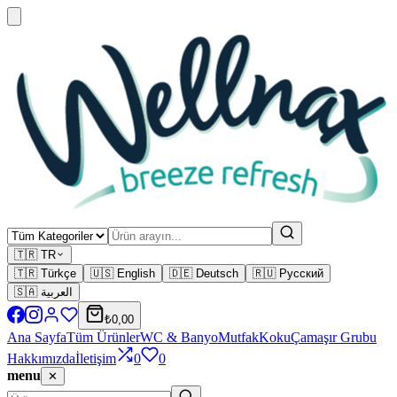
🇹🇷 TR
🇹🇷 Türkçe
🇺🇸 English
🇩🇪 Deutsch
🇷🇺 Русский
🇸🇦 العربية
₺0,00
Ana Sayfa
Tüm Ürünler
WC & Banyo
Mutfak
Koku
Çamaşır Grubu
Hakkımızda
İletişim
0
0
menu
✕