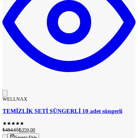
WELLNAX
TEMİZLİK SETİ SÜNGERLİ 10 adet süngerli
★
★
★
★
★
₺484,65
₺359,00
Sepete Ekle