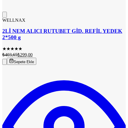
WELLNAX
2Lİ NEM ALICI RUTUBET GİD. REFİL YEDEK
2*500 g
★
★
★
★
★
₺403,65
₺299,00
Sepete Ekle