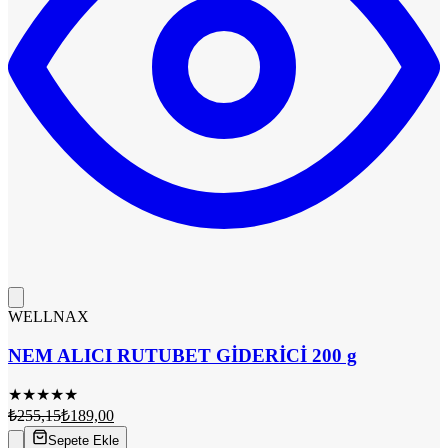
WELLNAX
NEM ALICI RUTUBET GİDERİCİ 200 g
★
★
★
★
★
₺255,15
₺189,00
Sepete Ekle