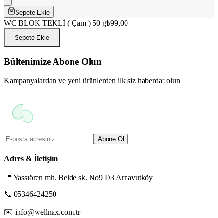
Sepete Ekle
WC BLOK TEKLİ ( Çam ) 50 g
₺99,00
Sepete Ekle
Bültenimize Abone Olun
Kampanyalardan ve yeni ürünlerden ilk siz haberdar olun
Abone Ol
Adres & İletişim
📍
Yassıören mh. Belde sk. No9 D3 Arnavutköy
📞
05346424250
✉️
info@wellnax.com.tr