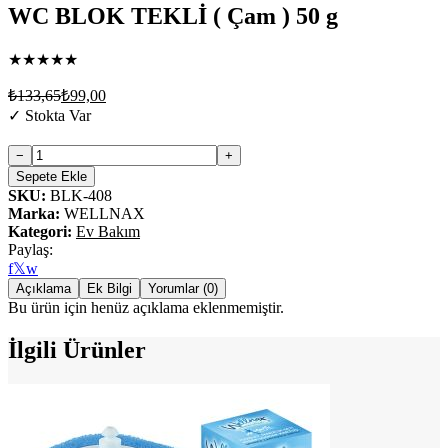
WC BLOK TEKLİ ( Çam ) 50 g
★
★
★
★
★
₺133,65
₺99,00
✓
Stokta Var
−
+
Sepete Ekle
SKU:
BLK-408
Marka
:
WELLNAX
Kategori
:
Ev Bakım
Paylaş:
f
𝕏
w
Açıklama
Ek Bilgi
Yorumlar (0)
Bu ürün için henüz açıklama eklenmemiştir.
İlgili Ürünler